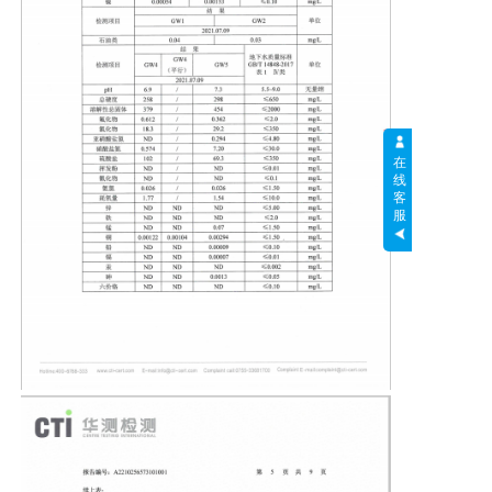
在
线
客
服